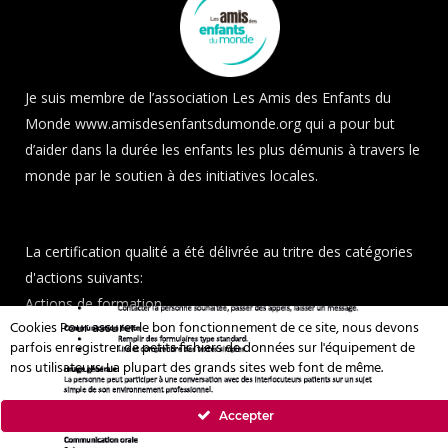
Je suis membre de l’association Les Amis des Enfants du
Monde
www.amisdesenfantsdumonde.org
qui a pour but
d’aider dans la durée les enfants les plus démunis à travers le
monde par le soutien à des initiatives locales.
La certification qualité a été délivrée au tritre des catégories
d'actions suivants:
Actions de formation.
Cookies Pour assurer le bon fonctionnement de ce site, nous devons
parfois enregistrer de petits fichiers de données sur l'équipement de
nos utilisateurs. La plupart des grands sites web font de même.
MENTIONS LÉGALES
Accepter
POLITIQUE DE PROTECTION