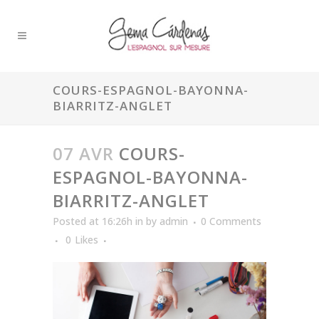
COURS-ESPAGNOL-BAYONNA-
BIARRITZ-ANGLET
07 AVR
COURS-
ESPAGNOL-BAYONNA-
BIARRITZ-ANGLET
Posted at 16:26h
in
by
admin
0 Comments
0
Likes