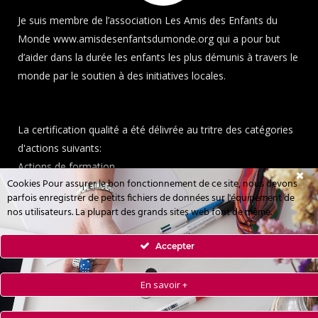
Je suis membre de l’association Les Amis des Enfants du
Monde
www.amisdesenfantsdumonde.org
qui a pour but
d’aider dans la durée les enfants les plus démunis à travers le
monde par le soutien à des initiatives locales.
La certification qualité a été délivrée au tritre des catégories
d'actions suivants:
Actions de formation.
Cookies Pour assurer le bon fonctionnement de ce site, nous devons
parfois enregistrer de petits fichiers de données sur l'équipement de
nos utilisateurs. La plupart des grands sites web font de même.
MENTIONS LÉGALES
Accepter
POLITIQUE DE PROTECTION
En savoir +
POLITIQUE DE COOKIES