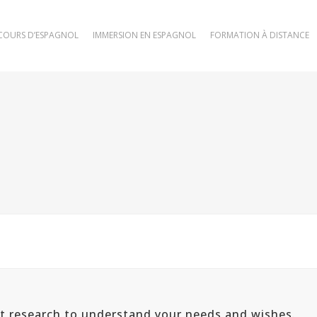
COURS D’ESPAGNOL
IMMERSION EN ESPAGNOL
FORMATION À DISTANCE
ut research to understand your needs and wishes.